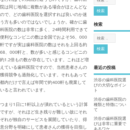
院は同じ地域に複数がある場合がほとんどな
ので、どの歯科医院を選択すれば良いのか迷
う方も多いのではないでしょうか。
確かに歯
検索
科医院の数は非常に多く、24時間利用できて
便利なコンビニの数は全国でおよそ56、000
軒ですが実は歯科医院の数はそれを上回る約
68、000軒と、数が多いと感じるコンビニの
約1.2倍もの数が存在しています。これほど増
えている歯科医院ですので、当然患者さんの
最近の投稿
獲得競争も過熱化しています。それもあって
渋谷の歯科医院選
都内だけで言えば年間で約400軒も廃業して
びの大切なポイン
いると言われています。
ト
渋谷の歯科医院の
つまり1日に1軒以上が潰れているという計算
種類と特徴につい
て
ですが、それほど生き残りが難しい故にそれ
渋谷の歯科医院選
ぞれが独自のサービスを展開していたり、得
びは非常に重要で
意分野を明確にして患者さんの獲得を目指し
あるワケ