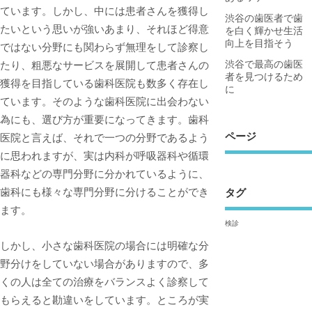
ています。しかし、中には患者さんを獲得し
渋谷の歯医者で歯
たいという思いが強いあまり、それほど得意
を白く輝かせ生活
向上を目指そう
ではない分野にも関わらず無理をして診察し
渋谷で最高の歯医
たり、粗悪なサービスを展開して患者さんの
者を見つけるため
獲得を目指している歯科医院も数多く存在し
に
ています。そのような歯科医院に出会わない
為にも、選び方が重要になってきます。歯科
ページ
医院と言えば、それで一つの分野であるよう
に思われますが、実は内科が呼吸器科や循環
器科などの専門分野に分かれているように、
歯科にも様々な専門分野に分けることができ
タグ
ます。
検診
しかし、小さな歯科医院の場合には明確な分
野分けをしていない場合がありますので、多
くの人は全ての治療をバランスよく診察して
もらえると勘違いをしています。ところが実