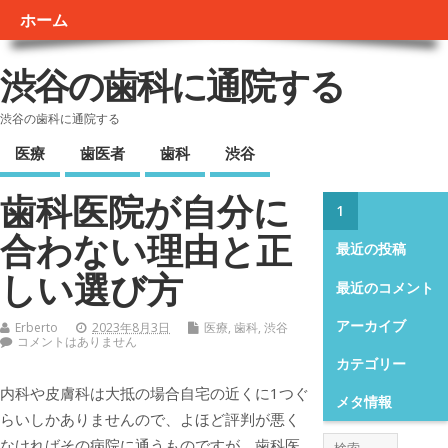
ホーム
渋谷の歯科に通院する
渋谷の歯科に通院する
医療
歯医者
歯科
渋谷
歯科医院が自分に
1
合わない理由と正
最近の投稿
しい選び方
最近のコメント
アーカイブ
Erberto
2023年8月3日
医療
,
歯科
,
渋谷
コメントはありません
カテゴリー
内科や皮膚科は大抵の場合自宅の近くに1つぐ
メタ情報
らいしかありませんので、よほど評判が悪く
なければその病院に通うものですが、歯科医