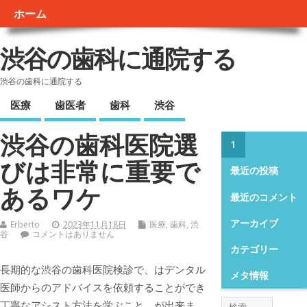
ホーム
渋谷の歯科に通院する
渋谷の歯科に通院する
医療
歯医者
歯科
渋谷
渋谷の歯科医院選
1
びは非常に重要で
最近の投稿
あるワケ
最近のコメント
アーカイブ
Erberto
2023年11月18日
医療
,
歯科
,
渋
谷
コメントはありません
カテゴリー
長期的な渋谷の歯科医院検診で、はデンタル
メタ情報
医師からのアドバイスを依頼することができ
丁寧なアシスト方法を学ぶこと、が出来ま