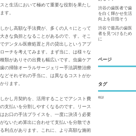
スと生活において極めて重要な役割を果たし
渋谷の歯医者で歯
ます。
を白く輝かせ生活
向上を目指そう
しかし高額な手法費が、多くの人々にとって
渋谷で最高の歯医
者を見つけるため
大きな負担となることがあるので、す。そこ
に
でデンタル医療処置と月の貸出しというアプ
ローチを考えてみます。まず当に、は様々な
ページ
種類がありその出費も幅広いです。虫歯ケア
歯の掃除オーラルサージェリー手法調整治療
などそれぞれの手当に、は異なるコストがか
かります。
タグ
検診
しかし月契約を、活用することでアシスト費
の支払いを分割しやすくなるのです。リース
はお口の手法プライスを、一度に決済う必要
がないため算出に合わせて支払いを分散でき
る利点があります。これに、より高額な施術