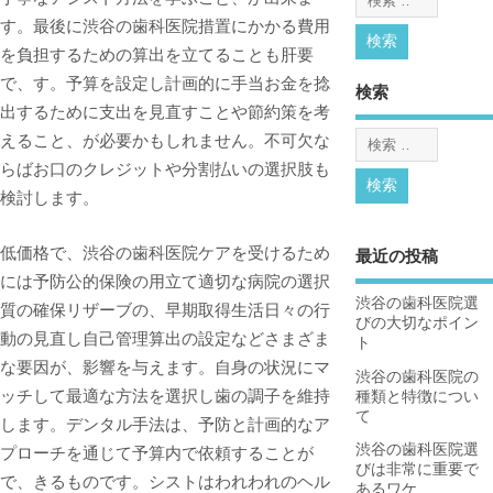
す。
最後に渋谷の歯科医院措置にかかる費用
を負担するための算出を立てることも肝要
で、す。予算を設定し計画的に手当お金を捻
検索
出するために支出を見直すことや節約策を考
えること、が必要かもしれません。不可欠な
らばお口のクレジットや分割払いの選択肢も
検討します。
低価格で、渋谷の歯科医院ケアを受けるため
最近の投稿
には予防公的保険の用立て適切な病院の選択
渋谷の歯科医院選
質の確保リザーブの、早期取得生活日々の行
びの大切なポイン
動の見直し自己管理算出の設定などさまざま
ト
な要因が、影響を与えます。自身の状況にマ
渋谷の歯科医院の
ッチして最適な方法を選択し歯の調子を維持
種類と特徴につい
て
します。デンタル手法は、予防と計画的なア
渋谷の歯科医院選
プローチを通じて予算内で依頼することが
びは非常に重要で
で、きるものです。シストはわれわれのヘル
あるワケ