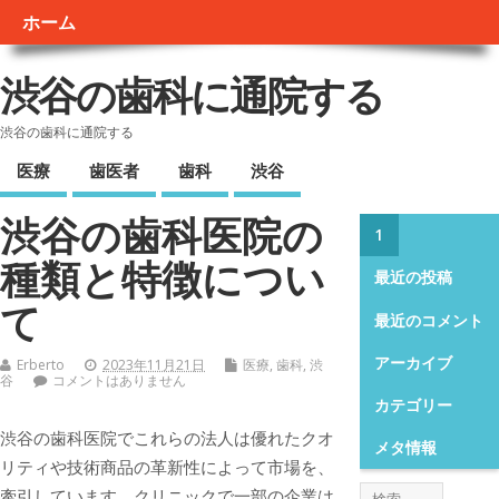
ホーム
渋谷の歯科に通院する
渋谷の歯科に通院する
医療
歯医者
歯科
渋谷
渋谷の歯科医院の
1
種類と特徴につい
最近の投稿
て
最近のコメント
アーカイブ
Erberto
2023年11月21日
医療
,
歯科
,
渋
谷
コメントはありません
カテゴリー
渋谷の歯科医院でこれらの法人は優れたクオ
メタ情報
リティや技術商品の革新性によって市場を、
牽引しています。
クリニックで一部の企業は