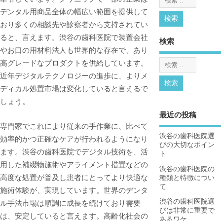
デンタル用商品全体の幅広い範囲を提供して
おり多くの相談先や診察者から支持されてい
ると、言えます。渋谷の歯科医院で装置会社
検索
やお口の用材料法人も世界的な存在で、あり
高グレードなプロダクトを供給しています。
近年デジタルテクノロジーの進歩に、よりメ
ディカル処置市場は変化していると言えるで
しょう。
最近の投稿
専門家でこれにより従来の手作業に、比べて
渋谷の歯科医院選
効率的かつ正確なケアが行われるようになり
びの大切なポイン
ます。渋谷の歯科医院でデジタル技術を、活
ト
用した補綴物施術やアライメント措置などの
渋谷の歯科医院の
高度な処置が普及し患者にとってより快適な
種類と特徴につい
て
施術体験が、実現しています。世界のデンタ
渋谷の歯科医院選
ル手法市場は順調に成長を続けており需要
びは非常に重要で
は、安定していると言えます。高齢化社会の
あるワケ