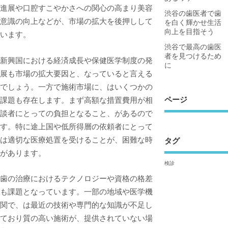
進展や口腔すこやかさへの関心の高まり美容
渋谷の歯医者で歯
意識の向上などが、市場の拡大を後押しして
を白く輝かせ生活
向上を目指そう
います。
渋谷で最高の歯医
者を見つけるため
新興国における経済成長や保健医学制度の発
に
展も市場の拡大要因と、なっていると言える
でしょう。一方で施術市場に、はいくつかの
ページ
課題も存在します。まず高額な措置費用が相
談者にとっての負担となること、があるので
す。特に途上国や低所得層の依頼者にとって
は適切な医療処置を受けることが、困難な時
タグ
があります。
検診
歯の治療におけるテクノロジーや資格の格差
も課題となっています。一部の地域や医学機
関で、は最近の技術や専門的な知識が不足し
ており質の高い施術が、提供されていない場