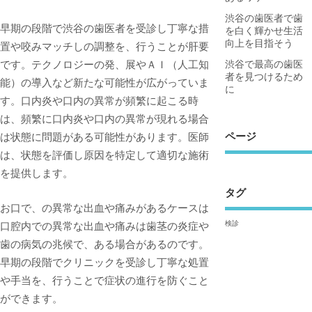
渋谷の歯医者で歯
早期の段階で渋谷の歯医者を受診し丁寧な措
を白く輝かせ生活
向上を目指そう
置や咬みマッチしの調整を、行うことが肝要
です。テクノロジーの発、展やＡＩ（人工知
渋谷で最高の歯医
者を見つけるため
能）の導入など新たな可能性が広がっていま
に
す。口内炎や口内の異常が頻繁に起こる時
は、頻繁に口内炎や口内の異常が現れる場合
ページ
は状態に問題がある可能性があります。医師
は、状態を評価し原因を特定して適切な施術
を提供します。
タグ
お口で、の異常な出血や痛みがあるケースは
検診
口腔内での異常な出血や痛みは歯茎の炎症や
歯の病気の兆候で、ある場合があるのです。
早期の段階でクリニックを受診し丁寧な処置
や手当を、行うことで症状の進行を防ぐこと
ができます。