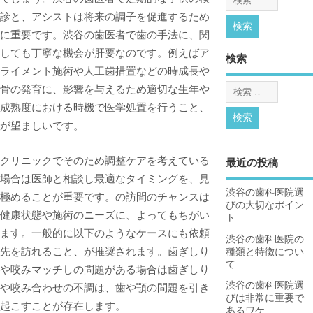
診と、アシストは将来の調子を促進するため
に重要です。渋谷の歯医者で歯の手法に、関
しても丁寧な機会が肝要なのです。例えばア
検索
ライメント施術や人工歯措置などの時成長や
骨の発育に、影響を与えるため適切な生年や
成熟度における時機で医学処置を行うこと、
が望ましいです。
クリニックでそのため調整ケアを考えている
最近の投稿
場合は医師と相談し最適なタイミングを、見
渋谷の歯科医院選
極めることが重要です。の訪問のチャンスは
びの大切なポイン
健康状態や施術のニーズに、よってもちがい
ト
ます。一般的に以下のようなケースにも依頼
渋谷の歯科医院の
先を訪れること、が推奨されます。歯ぎしり
種類と特徴につい
て
や咬みマッチしの問題がある場合は歯ぎしり
渋谷の歯科医院選
や咬み合わせの不調は、歯や顎の問題を引き
びは非常に重要で
起こすことが存在します。
あるワケ