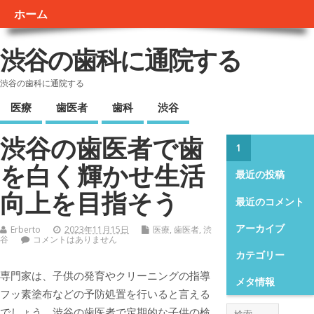
ホーム
渋谷の歯科に通院する
渋谷の歯科に通院する
医療
歯医者
歯科
渋谷
渋谷の歯医者で歯
1
を白く輝かせ生活
最近の投稿
向上を目指そう
最近のコメント
アーカイブ
Erberto
2023年11月15日
医療
,
歯医者
,
渋
谷
コメントはありません
カテゴリー
専門家は、子供の発育やクリーニングの指導
メタ情報
フッ素塗布などの予防処置を行いると言える
でしょう。
渋谷の歯医者で定期的な子供の検