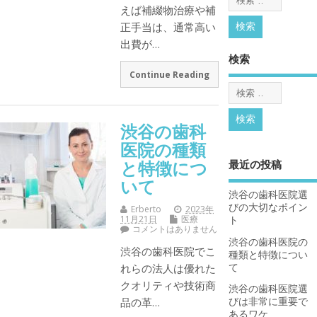
えば補綴物治療や補
正手当は、通常高い
出費が…
検索
Continue Reading
渋谷の歯科
医院の種類
と特徴につ
最近の投稿
いて
渋谷の歯科医院選
びの大切なポイン
Erberto
2023年
11月21日
医療
ト
コメントはありません
渋谷の歯科医院の
渋谷の歯科医院でこ
種類と特徴につい
て
れらの法人は優れた
クオリティや技術商
渋谷の歯科医院選
びは非常に重要で
品の革…
あるワケ