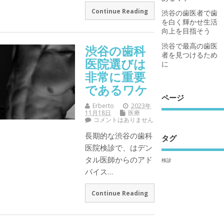
Continue Reading
渋谷の歯医者で歯
を白く輝かせ生活
向上を目指そう
渋谷で最高の歯医
渋谷の歯科
者を見つけるため
医院選びは
に
非常に重要
であるワケ
ページ
Erberto
2023年
11月18日
医療
コメントはありません
長期的な渋谷の歯科
タグ
医院検診で、はデン
タル医師からのアド
検診
バイス…
Continue Reading