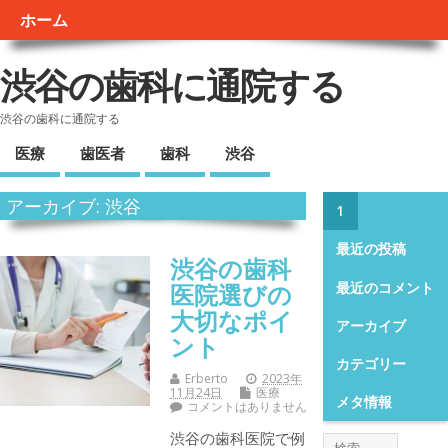
ホーム
渋谷の歯科に通院する
渋谷の歯科に通院する
医療
歯医者
歯科
渋谷
アーカイブ: 渋谷
1
最近の投稿
渋谷の歯科
医院選びの
最近のコメント
大切なポイ
アーカイブ
ント
カテゴリー
Erberto
2023年
11月24日
医療
メタ情報
コメントはありません
渋谷の歯科医院で例