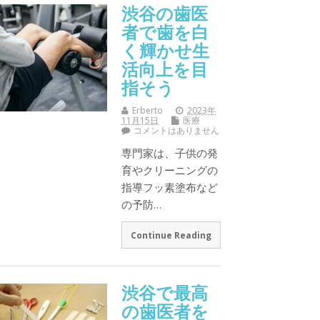
渋谷の歯医
者で歯を白
く輝かせ生
活向上を目
指そう
Erberto
2023年
11月15日
医療
コメントはありません
専門家は、子供の発
育やクリーニングの
指導フッ素塗布など
の予防…
Continue Reading
渋谷で最高
の歯医者を