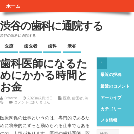
ホーム
渋谷の歯科に通院する
渋谷の歯科に通院する
医療
歯医者
歯科
渋谷
歯科医師になるた
1
めにかかる時間と
最近の投稿
お金
最近のコメント
アーカイブ
Erberto
2023年7月15日
医療
,
歯医者
,
渋
谷
コメントはありません
カテゴリー
医療関係の仕事というのは、専門的であるた
メタ情報
めに将来的にずっと勤められる仕事でもある
ので、人気があります。
医師や歯科医師、薬