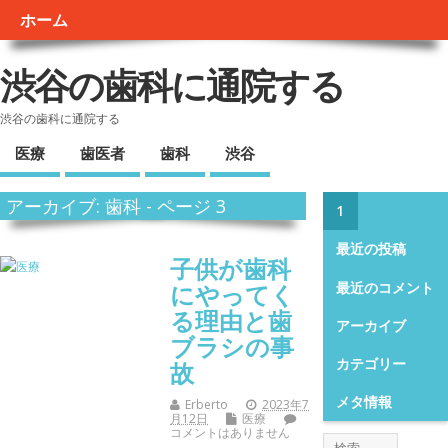
ホーム
渋谷の歯科に通院する
渋谷の歯科に通院する
医療
歯医者
歯科
渋谷
アーカイブ: 歯科 - ページ 3
1
最近の投稿
子供が歯科
にやってく
最近のコメント
る理由と歯
アーカイブ
ブラシの事
カテゴリー
故
メタ情報
Erberto
2023年7
月12日
医療
コメントはありません