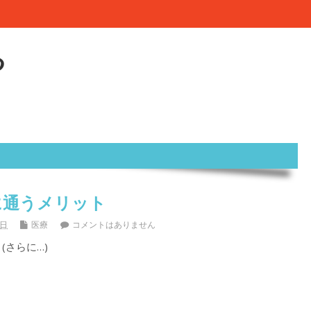
る
に通うメリット
2日
医療
コメントはありません
(さらに…)