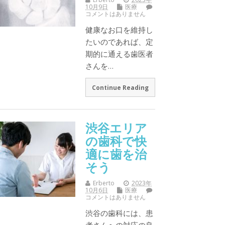
10月9日
医療
コメントはありません
健康なお口を維持し
たいのであれば、定
期的に通える歯医者
さんを…
Continue Reading
渋谷エリア
の歯科で快
適に歯を治
そう
Erberto
2023年
10月6日
医療
コメントはありません
渋谷の歯科には、患
者さんへの対応の良