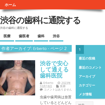
ホーム
渋谷の歯科に通院する
渋谷の歯科に通院する
医療
歯医者
歯科
渋谷
作者アーカイブ:
- ページ 2
Erberto
1
最近の投稿
渋谷で安心
最近のコメント
して通える
歯科医院
アーカイブ
Erberto
2023年
カテゴリー
10月18日
医療
コメントはありません
メタ情報
虫歯や歯周病は放置
しているとどんどん