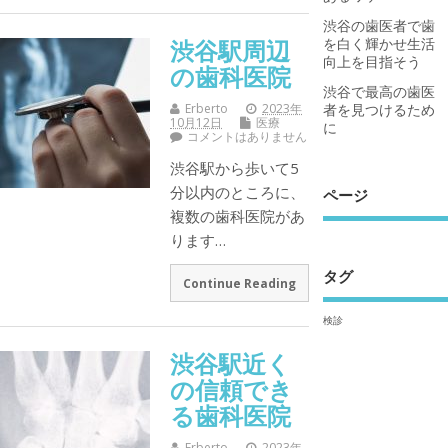
渋谷の歯医者で歯
渋谷駅周辺
を白く輝かせ生活
向上を目指そう
の歯科医院
渋谷で最高の歯医
Erberto
2023年
者を見つけるため
10月12日
医療
に
コメントはありません
渋谷駅から歩いて5
分以内のところに、
ページ
複数の歯科医院があ
ります…
タグ
Continue Reading
検診
渋谷駅近く
の信頼でき
る歯科医院
Erberto
2023年